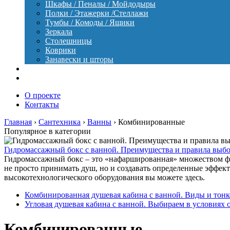
Шкафы / Пеналы / Мойдодыры
Полки / Этажерки /Стеллажи
Тумбы / Комоды / Ящики
Зеркала
Столешницы
Коврики
Занавески и шторы
Уход
Оборудование
О проекте
Контакты
Главная
›
Сантехника
›
Ванны
›
Комбинированные
Популярное в категории
Гидромассажный бокс с ванной. Преимущества и правила выб
Гидромассажный бокс – это «нафаршированная» множеством фу
не просто принимать душ, но и создавать определенные эффект
высокотехнологического оборудования вы можете здесь.
Комбинированная душевая кабина с ванной. Виды и тонк
Угловая душевая кабина с ванной. Выбираем в условиях 
Комбинированные