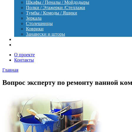
Шкафы / Пеналы / Мойдодыры
Полки / Этажерки /Стеллажи
Тумбы / Комоды / Ящики
Зеркала
Столешницы
Коврики
Занавески и шторы
Уход
Оборудование
О проекте
Контакты
Главная
Вопрос эксперту по ремонту ванной ко