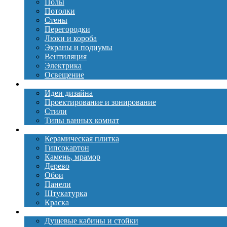
Полы
Потолки
Стены
Перегородки
Люки и короба
Экраны и подиумы
Вентиляция
Электрика
Освещение
Дизайн
Идеи дизайна
Проектирование и зонирование
Стили
Типы ванных комнат
Материалы
Керамическая плитка
Гипсокартон
Камень, мрамор
Дерево
Обои
Панели
Штукатурка
Краска
Сантехника
Душевые кабины и стойки