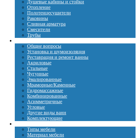
Душевые кабины и стойки
Отопление
Полотенцесушители
Раковины
Сливная арматура
Смесители
Трубы
Ванны
Общие вопросы
Установка и шумоизоляция
Реставрация и ремонт ванны
Акриловые
Стальные
Чугунные
Эмалированные
Мраморные/Каменные
Гидромассажные
Комбинированные
Асимметричные
Угловые
Другие виды ванн
Комплектующие
Мебель
Типы мебели
Материал мебели