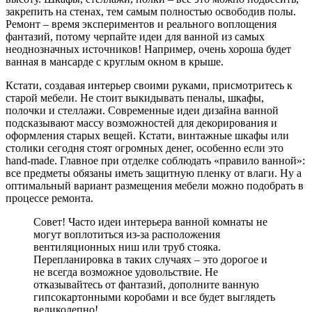
закрепить на стенах, тем самым полностью освободив полы.
Ремонт – время экспериментов и реального воплощения
фантазий, потому черпайте идеи для ванной из самых
неоднозначных источников! Например, очень хороша будет
ванная в мансарде с круглым окном в крыше.
Кстати, создавая интерьер своими руками, присмотритесь к
старой мебели. Не стоит выкидывать пеналы, шкафы,
полочки и стеллажи. Современные идеи дизайна ванной
подсказывают массу возможностей для декорирования и
оформления старых вещей. Кстати, винтажные шкафы или
столики сегодня стоят огромных денег, особенно если это
hand-made. Главное при отделке соблюдать «правило ванной»:
все предметы обязаны иметь защитную пленку от влаги. Ну а
оптимальный вариант размещения мебели можно подобрать в
процессе ремонта.
Совет! Часто идеи интерьера ванной комнаты не
могут воплотиться из-за расположения
вентиляционных ниш или труб стояка.
Перепланировка в таких случаях – это дорогое и
не всегда возможное удовольствие. Не
отказывайтесь от фантазий, дополните ванную
гипсокартонными коробами и все будет выглядеть
великолепно!