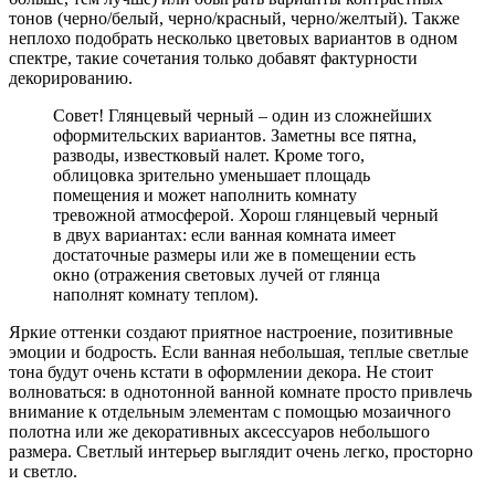
тонов (черно/белый, черно/красный, черно/желтый). Также
неплохо подобрать несколько цветовых вариантов в одном
спектре, такие сочетания только добавят фактурности
декорированию.
Совет! Глянцевый черный – один из сложнейших
оформительских вариантов. Заметны все пятна,
разводы, известковый налет. Кроме того,
облицовка зрительно уменьшает площадь
помещения и может наполнить комнату
тревожной атмосферой. Хорош глянцевый черный
в двух вариантах: если ванная комната имеет
достаточные размеры или же в помещении есть
окно (отражения световых лучей от глянца
наполнят комнату теплом).
Яркие оттенки создают приятное настроение, позитивные
эмоции и бодрость. Если ванная небольшая, теплые светлые
тона будут очень кстати в оформлении декора. Не стоит
волноваться: в однотонной ванной комнате просто привлечь
внимание к отдельным элементам с помощью мозаичного
полотна или же декоративных аксессуаров небольшого
размера. Светлый интерьер выглядит очень легко, просторно
и светло.