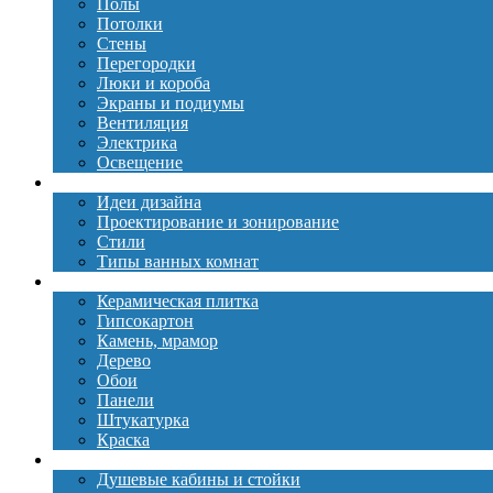
Полы
Потолки
Стены
Перегородки
Люки и короба
Экраны и подиумы
Вентиляция
Электрика
Освещение
Дизайн
Идеи дизайна
Проектирование и зонирование
Стили
Типы ванных комнат
Материалы
Керамическая плитка
Гипсокартон
Камень, мрамор
Дерево
Обои
Панели
Штукатурка
Краска
Сантехника
Душевые кабины и стойки