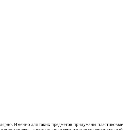
гулярно. Именно для таких предметов придуманы пластиковые
рые экземпляры таких полок имеют настолько оригинальный