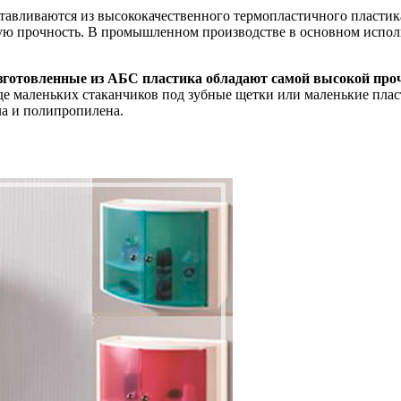
авливаются из высококачественного термопластичного пластика
ую прочность. В промышленном производстве в основном исполь
зготовленные из АБС пластика обладают самой высокой про
де маленьких стаканчиков под зубные щетки или маленькие пла
а и полипропилена.