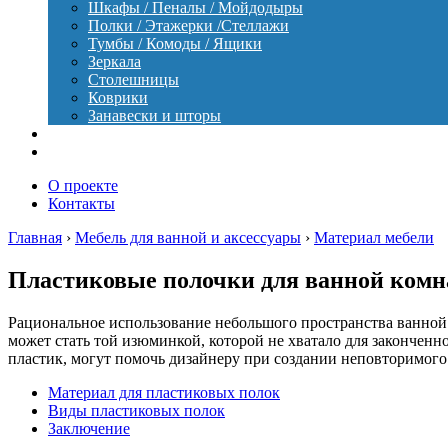
Шкафы / Пеналы / Мойдодыры
Полки / Этажерки /Стеллажи
Тумбы / Комоды / Ящики
Зеркала
Столешницы
Коврики
Занавески и шторы
Уход
Оборудование
О проекте
Контакты
Главная
›
Мебель для ванной и аксессуары
›
Материал мебели
Пластиковые полочки для ванной ком
Рациональное использование небольшого пространства ванной
может стать той изюминкой, которой не хватало для закончен
пластик, могут помочь дизайнеру при создании неповторимого
Материал для пластиковых полок
Виды пластиковых полок
Заключение