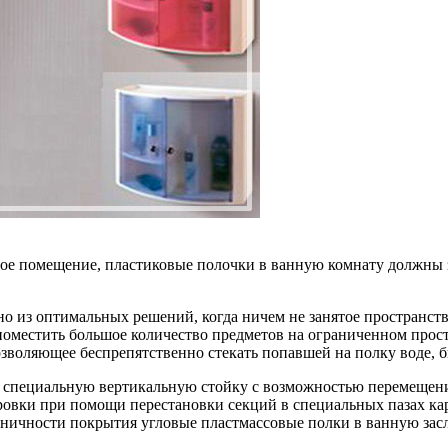
ое помещение, пластиковые полочки в ванную комнату должны з
о из оптимальных решений, когда ничем не занятое пространст
поместить большое количество предметов на ограниченном прост
зволяющее беспрепятственно стекать попавшей на полку воде,
а специальную вертикальную стойку с возможностью перемещени
овки при помощи перестановки секций в специальных пазах кар
еничности покрытия угловые пластмассовые полки в ванную за