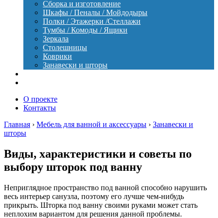
Сборка и изготовление
Шкафы / Пеналы / Мойдодыры
Полки / Этажерки /Стеллажи
Тумбы / Комоды / Ящики
Зеркала
Столешницы
Коврики
Занавески и шторы
Уход
Оборудование
О проекте
Контакты
Главная
›
Мебель для ванной и аксессуары
›
Занавески и
шторы
Виды, характеристики и советы по
выбору шторок под ванну
Неприглядное пространство под ванной способно нарушить
весь интерьер санузла, поэтому его лучше чем-нибудь
прикрыть. Шторка под ванну своими руками может стать
неплохим вариантом для решения данной проблемы.