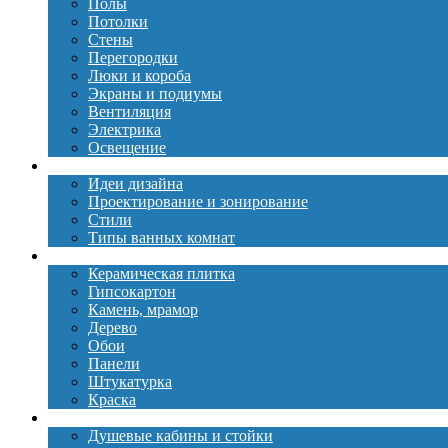
Полы
Потолки
Стены
Перегородки
Люки и короба
Экраны и подиумы
Вентиляция
Электрика
Освещение
Дизайн
Идеи дизайна
Проектирование и зонирование
Стили
Типы ванных комнат
Материалы
Керамическая плитка
Гипсокартон
Камень, мрамор
Дерево
Обои
Панели
Штукатурка
Краска
Сантехника
Душевые кабины и стойки