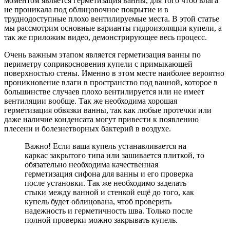
моментом является герметизация ванны, для того чтоб влага
не проникала под облицовочное покрытие и в
труднодоступные плохо вентилируемые места. В этой статье
мы рассмотрим основные варианты гидроизоляции купели, а
так же приложим видео, демонстрирующее весь процесс.
Очень важным этапом является герметизация ванны по
периметру соприкосновения купели с примыкающей
поверхностью стены. Именно в этом месте наиболее вероятно
проникновение влаги в пространство под ванной, которое в
большинстве случаев плохо вентилируется или не имеет
вентиляции вообще. Так же необходима хорошая
герметизация обвязки ванны, так как любые протечки или
даже наличие конденсата могут привести к появлению
плесени и болезнетворных бактерий в воздухе.
Важно! Если ваша купель устанавливается на
каркас закрытого типа или зашивается плиткой, то
обязательно необходима качественная
герметизация сифона для ванны и его проверка
после установки. Так же необходимо заделать
стыки между ванной и стенкой ещё до того, как
купель будет облицована, чтоб проверить
надежность и герметичность шва. Только после
полной проверки можно закрывать купель.