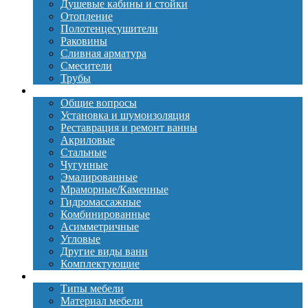
Душевые кабины и стойки
Отопление
Полотенцесушители
Раковины
Сливная арматура
Смесители
Трубы
Ванны
Общие вопросы
Установка и шумоизоляция
Реставрация и ремонт ванны
Акриловые
Стальные
Чугунные
Эмалированные
Мраморные/Каменные
Гидромассажные
Комбинированные
Асимметричные
Угловые
Другие виды ванн
Комплектующие
Мебель
Типы мебели
Материал мебели