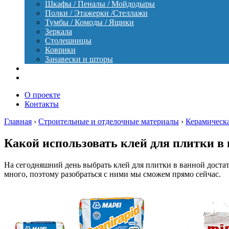
Шкафы / Пеналы / Мойдодыры
Полки / Этажерки /Стеллажи
Тумбы / Комоды / Ящики
Зеркала
Столешницы
Коврики
Занавески и шторы
Уход
Оборудование
О проекте
Контакты
Главная
›
Строительные и отделочные материалы
›
Керамическ
Какой использовать клей для плитки в
На сегодняшний день выбрать клей для плитки в ванной достат
много, поэтому разобраться с ними мы сможем прямо сейчас.