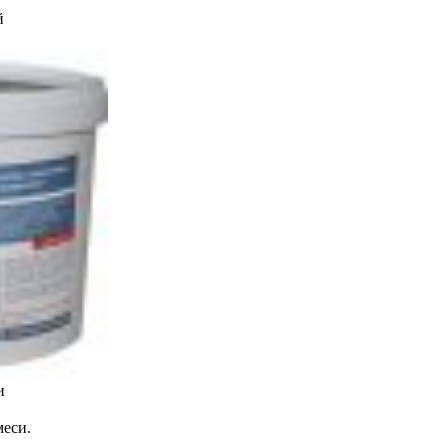
й
и
меси.