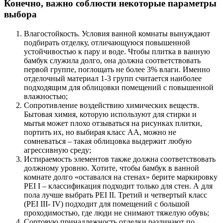
Конечно, важно соблюсти некоторые параметры
выбора
Влагостойкость.
Условия ванной комнаты вынуждают
подбирать отделку, отличающуюся повышенной
устойчивостью к пару и воде. Чтобы плитка в ванную
бамбук служила долго, она должна соответствовать
первой группе, поглощать не более 3% влаги. Именно
отделочный материал 1-3 групп считается наиболее
подходящим для облицовки помещений с повышенной
влажностью;
Сопротивление воздействию химических веществ.
Бытовая химия, которую используют для стирки и
мытья может плохо отзываться на рисунках плитки,
портить их, но выбирая класс АА, можно не
сомневаться – такая облицовка выдержит любую
агрессивную среду;
Истираемость элементов также должна соответствовать
должному уровню.
Хотите, чтобы бамбук в ванной
комнате долго «оставался на стенах» берите маркировку
PEI I – классификация подходит только для стен. А для
пола лучше выбрать PEI II. Третий и четвертый класс
(PEI III- IV) подходит для помещений с большой
проходимостью, где люди не снимают тяжелую обувь;
Сортовую принадлежность отделки различают по