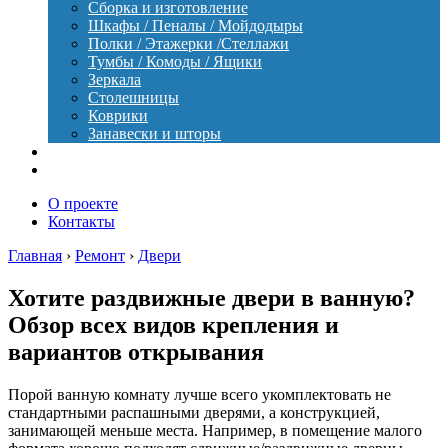
Сборка и изготовление
Шкафы / Пеналы / Мойдодыры
Полки / Этажерки /Стеллажи
Тумбы / Комоды / Ящики
Зеркала
Столешницы
Коврики
Занавески и шторы
Уход
Оборудование
О проекте
Контакты
Главная
›
Ремонт
›
Двери
Хотите раздвижные двери в ванную?
Обзор всех видов крепления и
вариантов открывания
Порой ванную комнату лучше всего укомплектовать не
стандартными распашными дверями, а конструкцией,
занимающей меньше места. Например, в помещение малого