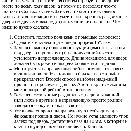
опыта по установке. Но такая система требует свободного
места по всему ходу двери, а потому не позволяет что-то
поставить близко к стене. Зато, если вы хотите оставить
зазоры для вентиляции и не умеете пока крепить раздвижные
двери по другому, вам подходит именно этот вариант! Что
именно нужно сделать:
Оснастить полотно роликами с помощью саморезов;
Сделать в нижнем торце двери прорезь 15*3 мм;
Замерить высоту общей конструкции (вместе с зазором
над дверью и роликами) и на полученной высоте
установить направляющую. Длина механизма для двери
должна быть ровно в два раза больше его ширины;
Монтируется направляющая либо с помощью угловых
кронштейнов, либо с помощью бруска, на который и
прикрепляется. Второй способ наиболее надежный,
прочный и прослужит дольше. А вот закрыть механизм
можно широкой рейкой в тон полотну;
Вставить стеклянные раздвижные двери для ванной
(или любые другие) в направляющую просто: ролики
заводятся сбоку и прокатываются;
Установка упоров в направляющую необходима для
фиксации позиции двери. Не нужно устанавливать упор
далеко под дверь, достаточно паза на 10 мм, в который и
крепится упор с помощью дюбелей. Контроль