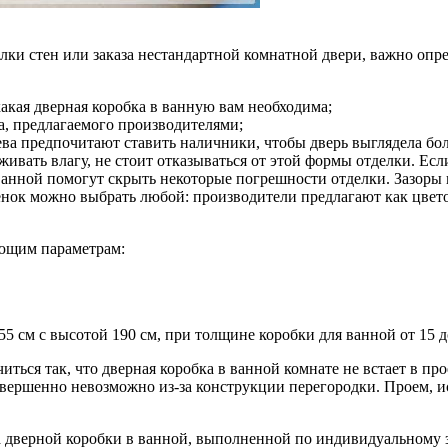
лки стен или заказа нестандартной комнатной двери, важно опр
какая дверная коробка в ванную вам необходима;
а, предлагаемого производителями;
ва предпочитают ставить наличники, чтобы дверь выглядела боле
живать влагу, не стоит отказываться от этой формы отделки. Есл
ванной помогут скрыть некоторые погрешности отделки. Зазоры 
енок можно выбрать любой: производители предлагают как цвето
ующим параметрам:
см с высотой 190 см, при толщине коробки для ванной от 15 д
читься так, что дверная коробка в ванной комнате не встает в
овершенно невозможно из-за конструкции перегородки. Проем, и
 дверной коробки в ванной, выполненной по индивидуальному з