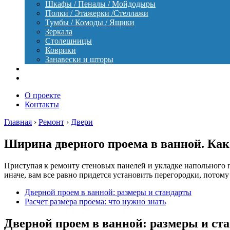
Шкафы / Пеналы / Мойдодыры
Полки / Этажерки /Стеллажи
Тумбы / Комоды / Ящики
Зеркала
Столешницы
Коврики
Занавески и шторы
Уход
Оборудование
О проекте
Контакты
Главная
›
Ремонт
›
Двери
Ширина дверного проема в ванной. Как
Приступая к ремонту стеновых панелей и укладке напольного 
иначе, вам все равно придется установить перегородки, потом
Дверной проем в ванной: размеры и стандарты
Расчет размера проема: что нужно знать
Дверной проем в ванной: размеры и ст