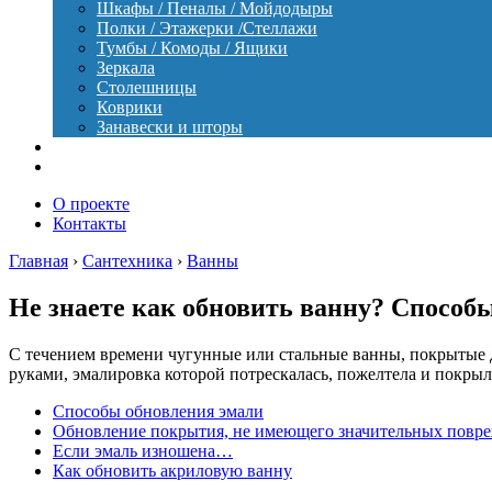
Шкафы / Пеналы / Мойдодыры
Полки / Этажерки /Стеллажи
Тумбы / Комоды / Ящики
Зеркала
Столешницы
Коврики
Занавески и шторы
Уход
Оборудование
О проекте
Контакты
Главная
›
Сантехника
›
Ванны
Не знаете как обновить ванну? Способ
С течением времени чугунные или стальные ванны, покрытые д
руками, эмалировка которой потрескалась, пожелтела и покры
Способы обновления эмали
Обновление покрытия, не имеющего значительных повр
Если эмаль изношена…
Как обновить акриловую ванну