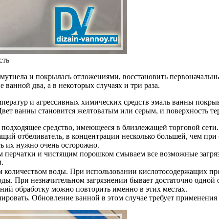
сть
помутнела и покрылась отложениями, восстановить первоначаль
ванной два, а в некоторых случаях и три раза.
ператур и агрессивных химических средств эмаль ванны покры
 Цвет ванны становится желтоватым или серым, и поверхность те
 подходящее средство, имеющееся в близлежащей торговой сети.
ащий отбеливатель, в концентрации несколько большей, чем при
ь их нужно очень осторожно.
 перчатки и чистящим порошком смываем все возможные загрязн
.
м количеством воды. При использовании кислотосодержащих пр
ы. При незначительном загрязнении бывает достаточно одной об
ений обработку можно повторить именно в этих местах.
олировать. Обновление ванной в этом случае требует примене