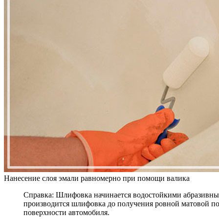
Нанесение слоя эмали равномерно при помощи валика
Справка: Шлифовка начинается водостойкими абразивным
производится шлифовка до получения ровной матовой п
поверхности автомобиля.