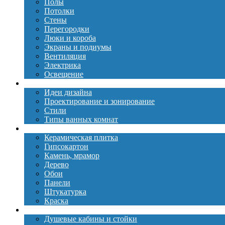
Полы
Потолки
Стены
Перегородки
Люки и короба
Экраны и подиумы
Вентиляция
Электрика
Освещение
Дизайн
Идеи дизайна
Проектирование и зонирование
Стили
Типы ванных комнат
Материалы
Керамическая плитка
Гипсокартон
Камень, мрамор
Дерево
Обои
Панели
Штукатурка
Краска
Сантехника
Душевые кабины и стойки