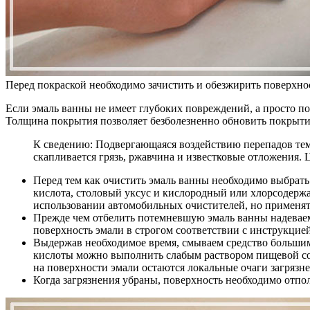
Перед покраской необходимо зачистить и обезжирить поверхно
Если эмаль ванны не имеет глубоких повреждений, а просто 
Толщина покрытия позволяет безболезненно обновить покрытие 
К сведению: Подвергающаяся воздействию перепадов тем
скапливается грязь, ржавчина и известковые отложения.
Перед тем как очистить эмаль ванны необходимо выбрать
кислота, столовый уксус и кислородный или хлорсодерж
использовании автомобильных очистителей, но применят
Прежде чем отбелить потемневшую эмаль ванны надеваем
поверхность эмали в строгом соответствии с инструкцией
Выдержав необходимое время, смываем средство больши
кислоты можно выполнить слабым раствором пищевой сод
на поверхности эмали остаются локальные очаги загрязн
Когда загрязнения убраны, поверхность необходимо отп