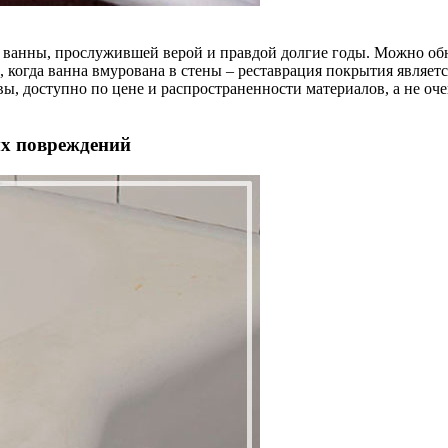
й ванны, прослужившей верой и правдой долгие годы. Можно об
е, когда ванна вмурована в стены – реставрация покрытия являе
ы, доступно по цене и распространенности материалов, а не о
ых повреждений