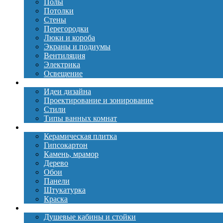
Полы
Потолки
Стены
Перегородки
Люки и короба
Экраны и подиумы
Вентиляция
Электрика
Освещение
Дизайн
Идеи дизайна
Проектирование и зонирование
Стили
Типы ванных комнат
Материалы
Керамическая плитка
Гипсокартон
Камень, мрамор
Дерево
Обои
Панели
Штукатурка
Краска
Сантехника
Душевые кабины и стойки