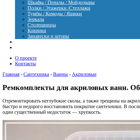
Шкафы / Пеналы / Мойдодыры
Полки / Этажерки /Стеллажи
Тумбы / Комоды / Ящики
Зеркала
Столешницы
Коврики
Занавески и шторы
Уход
Оборудование
О проекте
Контакты
Главная
›
Сантехника
›
Ванны
›
Акриловые
Ремкомплекты для акриловых ванн. Об
Отремонтировать неглубокие сколы, а также трещины на акрил
быстро и недорого восстановить покрытие сантехники. В после
один существенный недостаток ― хрупкость.