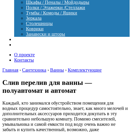
Шкафы / Пеналы / Мойдодыры
Полки / Этажерки /Стеллажи
Тумбы / Комоды / Ящики
Зеркала
Столешницы
Коврики
Занавески и шторы
Уход
Оборудование
О проекте
Контакты
Главная
›
Сантехника
›
Ванны
›
Комплектующие
Слив перелив для ванны —
полуавтомат и автомат
Каждый, кто занимался обустройством помещения для
водных процедур самостоятельно, знает, как много мелочей и
дополнительных аксессуаров приходится докупать в эту
сравнительно небольшую комнату. Помимо смесителей,
умывальника и самой емкости под воду очень важно не
забыть и купить качественный, возможно, даже