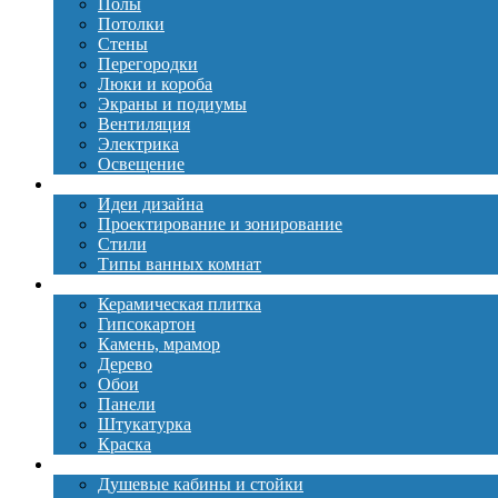
Полы
Потолки
Стены
Перегородки
Люки и короба
Экраны и подиумы
Вентиляция
Электрика
Освещение
Дизайн
Идеи дизайна
Проектирование и зонирование
Стили
Типы ванных комнат
Материалы
Керамическая плитка
Гипсокартон
Камень, мрамор
Дерево
Обои
Панели
Штукатурка
Краска
Сантехника
Душевые кабины и стойки