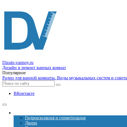
Dizain
-vannoy.ru
Дизайн и ремонт ванных комнат
Популярное
Радио для ванной комнаты. Виды музыкальных систем и совет
ВКонтакте
Ремонт
Гидроизоляция и герметизация
Двери