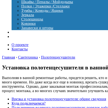
Шкафы / Пеналы / Мойдодыры
Полки / Этажерки /Стеллажи
Тумбы / Комоды / Ящики
Зеркала
Столешницы
Коврики
Занавески и шторы
Уход
Оборудование
О проекте
Контакты
Главная
›
Сантехника
›
Полотенцесушители
Установка полотенцесушителя в ванно
Выполняя в ванной ремонтные работы, придется решить, кто и
много времени. Но даже когда все еще в новинку, врезать су
инструменты. Однако, даже заказывая монтаж профессионалам,
процесс монтажа, а во многих случаях значительно улучшить ка
Врезка и установка полотенцесушителя: общие сведения
Куда подключаемся?
Подключение водяного полотенцесушителя: порядок раб