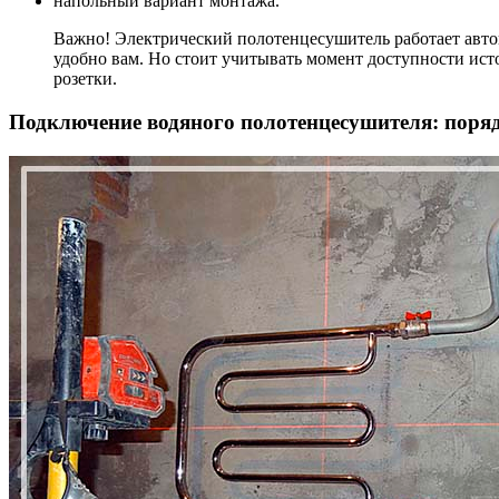
напольный вариант монтажа.
Важно! Электрический полотенцесушитель работает автон
удобно вам. Но стоит учитывать момент доступности ист
розетки.
Подключение водяного полотенцесушителя: поря