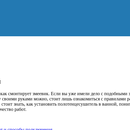
й
 как смонтирует змеевик. Если вы уже имели дело с подобными з
шку своими руками можно, стоит лишь ознакомиться с правилами 
 стоит знать, как установить полотенцесушитель в ванной, пон
чество работ.
от и способы подключения