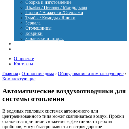
Сборка и изготовление
Шкафы / Пеналы / Мойдодыры
Полки / Этажерки /Стеллажи
Тумбы / Комоды / Ящики
Зеркала
Столешницы
Коврики
Занавески и шторы
Уход
Оборудование
О проекте
Контакты
Главная
›
Отопление дома
›
Оборудование и комплектующие
›
Комплектующие
Автоматические воздухоотводчики для
системы отопления
В водяных тепловых системах автономного или
централизованного типа может скапливаться воздух. Пробки
становятся причиной снижения эффективности работы
приборов, могут быстро вывести из строя дорогое