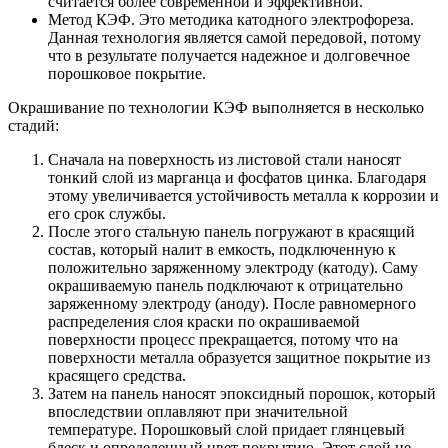
считается более современной и эффективной.
Метод КЭФ. Это методика катодного электрофореза.
Данная технология является самой передовой, потому
что в результате получается надежное и долговечное
порошковое покрытие.
Окрашивание по технологии КЭФ выполняется в несколько
стадий:
Сначала на поверхность из листовой стали наносят
тонкий слой из марганца и фосфатов цинка. Благодаря
этому увеличивается устойчивость металла к коррозии и
его срок службы.
После этого стальную панель погружают в красящий
состав, который налит в емкость, подключенную к
положительно заряженному электроду (катоду). Саму
окрашиваемую панель подключают к отрицательно
заряженному электроду (аноду). После равномерного
распределения слоя краски по окрашиваемой
поверхности процесс прекращается, потому что на
поверхности металла образуется защитное покрытие из
красящего средства.
Затем на панель наносят эпоксидный порошок, который
впоследствии оплавляют при значительной
температуре. Порошковый слой придает глянцевый
блеск и определенный цвет покрытию. Этот слой не