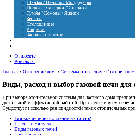
Шкафы / Пеналы / Мойдодыры
Полки / Этажерки /Стеллажи
Тумбы / Комоды / Ящики
Зеркала
Столешницы
Коврики
Занавески и шторы
Уход
Оборудование
О проекте
Контакты
Главная
›
Отопление дома
›
Системы отопления
›
Газовое и ко
Виды, расход и выбор газовой печи для
При выборе отопительной системы для частного дома предпочт
длительной и эффективной работой. Практически всем перечис
Существует несколько разновидностей таких отопительных при
Газовое печное отопление и что это?
Плюсы и минусы
Виды газовых печей
Тип топлива