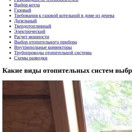
Выбор котла
Газовый
Требования к газовой котельной в доме из дерева
Дизельный
Твердотопливный
Электрический
Расчет мощности
Выбор отопительного прибора
Внутрипольные конвекторы
Трубопроводы отопительной системы
Схемы разводки
Какие виды отопительных систем выбра