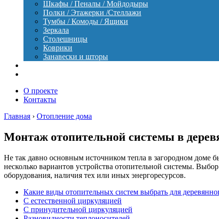
Шкафы / Пеналы / Мойдодыры
Полки / Этажерки /Стеллажи
Тумбы / Комоды / Ящики
Зеркала
Столешницы
Коврики
Занавески и шторы
Уход
Оборудование
О проекте
Контакты
Главная
›
Отопление дома
Монтаж отопительной системы в деревя
Не так давно основным источником тепла в загородном доме б
несколько вариантов устройства отопительной системы. Выбор
оборудования, наличия тех или иных энергоресурсов.
Какие виды отопительных систем выбрать для деревянно
С естественной циркуляцией
С принудительной циркуляцией
Разновидности теплоносителей