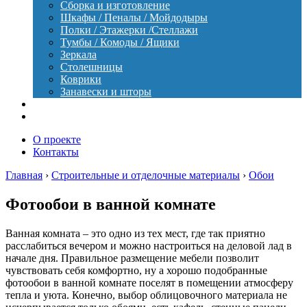
Сборка и изготовление
Шкафы / Пеналы / Мойдодыры
Полки / Этажерки /Стеллажи
Тумбы / Комоды / Ящики
Зеркала
Столешницы
Коврики
Занавески и шторы
Уход
Оборудование
О проекте
Контакты
Главная
›
Строительные и отделочные материалы
›
Обои
Фотообои в ванной комнате
Ванная комната – это одно из тех мест, где так приятно
расслабиться вечером и можно настроиться на деловой лад в
начале дня. Правильное размещение мебели позволит
чувствовать себя комфортно, ну а хорошо подобранные
фотообои в ванной комнате поселят в помещении атмосферу
тепла и уюта. Конечно, выбор облицовочного материала не