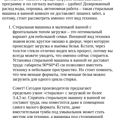
программу и по сигналу вытащил – удобно! Дозированный
расход воды, порошка, автономная работа – такая стиральная
машина в ванной комнате не доставляет лишних забот, а
потому, стоит рассмотреть именно этот вид техники.
Стиральная машинка в маленькой ванной с
фронтальным типом загрузки – это оптимальный
вариант для небольшой семьи. Внешний вид техники
знаком всем: круглое окошко в дверце, через которую
происходит загрузка и выемка белья. Кстати, через
толстое стекло отлично виден весь процесс, потому вы
всегда можете увидеть, что именно сейчас стирается.
Установка стиральной машины в ванной не доставит
труда: габариты 90*60*45 см позволяют вместить
технику в небольшое пространство. Но стоит помнить,
что чем меньше форматы, тем меньше белья можно
загрузить для одного цикла стирки.
Совет! Сегодня производители предлагают
предельно узкие «стиралки» с загрузкой не более
3-4,5 кг. Спрятать стиральную машину в ванной не
составит труда, она поместится даже в помещении
самого малого формата. Кстати, даже
вместительная тумба под умывальник может стать
местом для техники, а машинка под столешницей