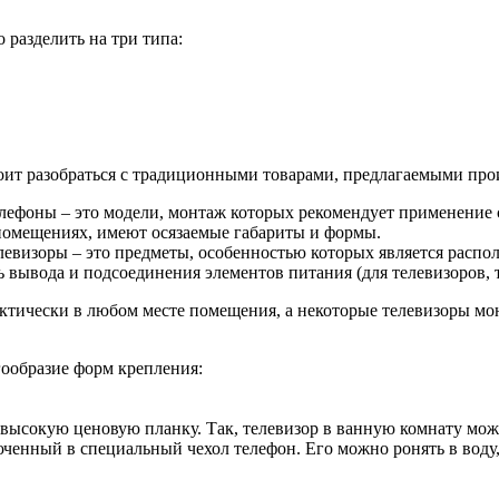
разделить на три типа:
стоит разобраться с традиционными товарами, предлагаемыми про
телефоны – это модели, монтаж которых рекомендует применени
омещениях, имеют осязаемые габариты и формы.
левизоры – это предметы, особенностью которых является расп
 вывода и подсоединения элементов питания (для телевизоров, 
тически в любом месте помещения, а некоторые телевизоры мон
ообразие форм крепления:
ысокую ценовую планку. Так, телевизор в ванную комнату може
ченный в специальный чехол телефон. Его можно ронять в воду, 