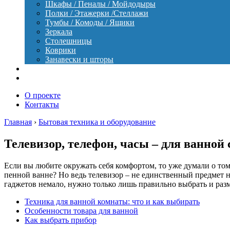
Шкафы / Пеналы / Мойдодыры
Полки / Этажерки /Стеллажи
Тумбы / Комоды / Ящики
Зеркала
Столешницы
Коврики
Занавески и шторы
Уход
Оборудование
О проекте
Контакты
Главная
›
Бытовая техника и оборудование
Телевизор, телефон, часы – для ванной 
Если вы любите окружать себя комфортом, то уже думали о том
пенной ванне? Но ведь телевизор – не единственный предмет 
гаджетов немало, нужно только лишь правильно выбрать и раз
Техника для ванной комнаты: что и как выбирать
Особенности товара для ванной
Как выбрать прибор