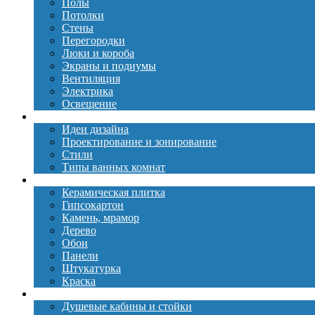
Полы
Потолки
Стены
Перегородки
Люки и короба
Экраны и подиумы
Вентиляция
Электрика
Освещение
Дизайн
Идеи дизайна
Проектирование и зонирование
Стили
Типы ванных комнат
Материалы
Керамическая плитка
Гипсокартон
Камень, мрамор
Дерево
Обои
Панели
Штукатурка
Краска
Сантехника
Душевые кабины и стойки