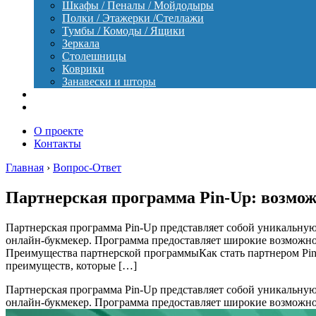
Шкафы / Пеналы / Мойдодыры
Полки / Этажерки /Стеллажи
Тумбы / Комоды / Ящики
Зеркала
Столешницы
Коврики
Занавески и шторы
Уход
Оборудование
О проекте
Контакты
Главная
›
Вопрос-Ответ
Партнерская программа Pin-Up: возможн
Партнерская программа Pin-Up представляет собой уникальную
онлайн-букмекер. Программа предоставляет широкие возможнос
Преимущества партнерской программыКак стать партнером Pin
преимуществ, которые […]
Партнерская программа Pin-Up представляет собой уникальную
онлайн-букмекер. Программа предоставляет широкие возможнос