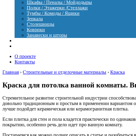
Шкафы / Пеналы / Мойдодыры
Полки / Этажерки /Стеллажи
Тумбы / Комоды / Ящики
Зеркала
Столешницы
Коврики
Занавески и шторы
Уход
Оборудование
О проекте
Контакты
Главная
›
Строительные и отделочные материалы
›
Краска
Краска для потолка ванной комнаты. В
Стремительное развитие строительной индустрии способствова
довольно традиционным и простым в применении вариантом отде
лучше подойдет керамическая или керамогранитная плитка.
Если плитка для стен и пола кладется практически по одинако
покрытию, особенно речь дело идет про ванную комнату.
Постараемся как можно полнее описать в статье и разобраться 