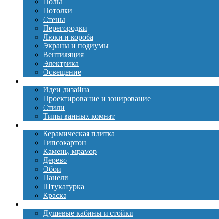
Полы
Потолки
Стены
Перегородки
Люки и короба
Экраны и подиумы
Вентиляция
Электрика
Освещение
Дизайн
Идеи дизайна
Проектирование и зонирование
Стили
Типы ванных комнат
Материалы
Керамическая плитка
Гипсокартон
Камень, мрамор
Дерево
Обои
Панели
Штукатурка
Краска
Сантехника
Душевые кабины и стойки