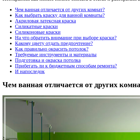
Чем ванная отличается от других комнат?
Как выбрать краску для ванной комнаты?
Акриловая латексная краска
Силикатные краски
Силиконовые краски
На что обратить внимание при выборе краски?
Какому цвету отдать предпочтение?
Как правильно окрасить потолок?
Требуемые инструменты и материалы
Подготовка и окраска потолка
Прибегать ли к бюджетным способам ремонта?
И напоследок
Чем ванная отличается от других комн