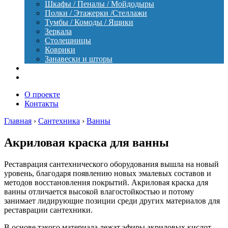
Шкафы / Пеналы / Мойдодыры
Полки / Этажерки /Стеллажи
Тумбы / Комоды / Ящики
Зеркала
Столешницы
Коврики
Занавески и шторы
Уход
Оборудование
О проекте
Контакты
Главная
›
Сантехника
›
Ванны
Акриловая краска для ванны
Реставрация сантехнического оборудования вышла на новый
уровень, благодаря появлению новых эмалевых составов и
методов восстановления покрытий. Акриловая краска для
ванны отличается высокой влагостойкостью и потому
занимает лидирующие позиции среди других материалов для
реставрации сантехники.
В основе такого материала лежат эфиры акриловых кислот