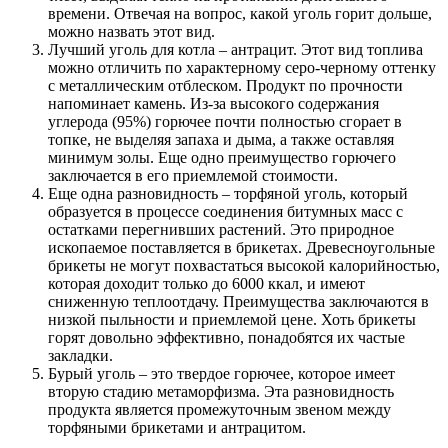
времени. Отвечая на вопрос, какой уголь горит дольше,
можно назвать этот вид.
Лучший уголь для котла – антрацит.
Этот вид топлива
можно отличить по характерному серо-черному оттенку
с металлическим отблеском. Продукт по прочности
напоминает камень. Из-за высокого содержания
углерода (95%) горючее почти полностью сгорает в
топке, не выделяя запаха и дыма, а также оставляя
минимум золы. Еще одно преимущество горючего
заключается в его приемлемой стоимости.
Еще одна разновидность –
торфяной уголь,
который
образуется в процессе соединения битумных масс с
остатками перегнивших растений. Это природное
ископаемое поставляется в брикетах. Древесноугольные
брикеты не могут похвастаться высокой калорийностью,
которая доходит только до 6000 ккал, и имеют
сниженную теплоотдачу. Преимущества заключаются в
низкой пыльности и приемлемой цене. Хоть брикеты
горят довольно эффективно, понадобятся их частые
закладки.
Бурый уголь
– это твердое горючее, которое имеет
вторую стадию метаморфизма. Эта разновидность
продукта является промежуточным звеном между
торфяными брикетами и антрацитом.