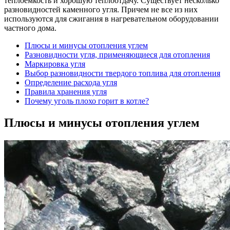
теплоемкость и хорошую теплоотдачу. Существует несколько
разновидностей каменного угля. Причем не все из них
используются для сжигания в нагревательном оборудовании
частного дома.
Плюсы и минусы отопления углем
Разновидности угля, применяющиеся для отопления
Маркировка угля
Выбор разновидности твердого топлива для отопления
Определение расхода угля
Правила хранения угля
Почему уголь плохо горит в котле?
Плюсы и минусы отопления углем