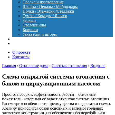
Сборка и изготовление
Шкафы / Пеналы / Мойдодыры
Полки / Этажерки /Стеллажи
Тумбы / Комоды / Ящики
Зеркала
Столешницы
Коврики
Занавески и шторы
Уход
Оборудование
О проекте
Контакты
Главная
›
Отопление дома
›
Системы отопления
›
Водяное
Схема открытой системы отопления с
баком и циркуляционным насосом
Простота сборки, эффективность работы – основные
показатели, которыми обладает открытая система отопления.
Рассмотрим особенности, преимущества и недостатки схемы.
Хозяину пригодится обзор основных и вспомогательных
элементов конструкции для обеспечения бесперебойной и