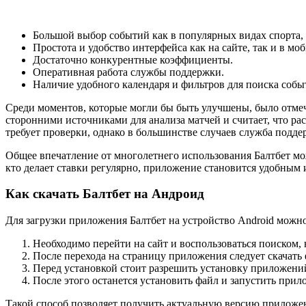
Большой выбор событий как в популярных видах спорта, 
Простота и удобство интерфейса как на сайте, так и в м
Достаточно конкурентные коэффициенты.
Оперативная работа службы поддержки.
Наличие удобного календаря и фильтров для поиска собы
Среди моментов, которые могли бы быть улучшены, было отмеч
сторонними источниками для анализа матчей и считает, что рас
требует проверки, однако в большинстве случаев служба подд
Общее впечатление от многолетнего использования Балтбет мо
кто делает ставки регулярно, приложение становится удобным
Как скачать Балтбет на Андроид
Для загрузки приложения Балтбет на устройство Android можн
Необходимо перейти на сайт и воспользоваться поиском, 
После перехода на страницу приложения следует скачать
Перед установкой стоит разрешить установку приложений
После этого останется установить файл и запустить прил
Такой способ позволяет получить актуальную версию приложен