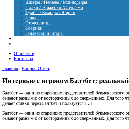
Шкафы / Пеналы / Мойдодыры
Полки / Этажерки /Стеллажи
Тумбы / Комоды / Ящики
Зеркала
Столешницы
Коврики
Занавески и шторы
Уход
Оборудование
О проекте
Контакты
Главная
›
Вопрос-Ответ
Интервью с игроком Балтбет: реальный
Балтбет — один из старейших представителей букмекерского р
бывают разными: от восторженных до сдержанных. Для того что
делает ставки через Балтбет и пользуется […]
Балтбет — один из старейших представителей букмекерского р
бывают разными: от восторженных до сдержанных. Для того что