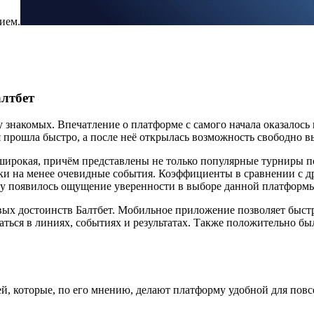
ием.
алтбет
ету знакомых. Впечатление о платформе с самого начала оказало
прошла быстро, а после неё открылась возможность свободно вы
широкая, причём представлены не только популярные турниры по
вки на менее очевидные события. Коэффициенты в сравнении с д
ому появилось ощущение уверенности в выборе данной платформ
евых достоинств Балтбет. Мобильное приложение позволяет быст
аться в линиях, событиях и результатах. Также положительно б
й, которые, по его мнению, делают платформу удобной для повс