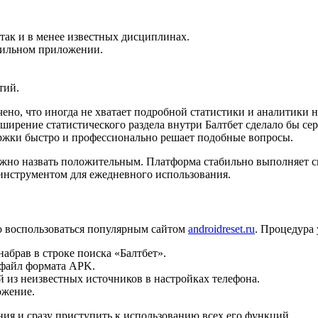
так и в менее известных дисциплинах.
обильном приложении.
тий.
ено, что иногда не хватает подробной статистики и аналитики 
ширение статистического раздела внутри Балтбет сделало бы сер
ержки быстро и профессионально решает подобные вопросы.
жно назвать положительным. Платформа стабильно выполняет св
 инструментом для ежедневного использования.
о воспользоваться популярным сайтом
androidreset.ru
. Процедура 
набрав в строке поиска «Балтбет».
 файл формата APK.
 из неизвестных источников в настройках телефона.
ожение.
ия и сразу приступить к использованию всех его функций.