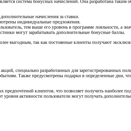
ляется система бонусных начислений. Она разработана таким об
 дополнительные начисления за ставки.
смотрены индивидуальные предложения.
льзователь, тем выше его уровень в программе лояльности, а зна
стники могут зарабатывать дополнительные бонусные баллы.
более выгодным, так как постоянные клиенты получают эксклю
р акций, специально разработанных для зарегистрированных пол
ытиям. Также предусмотрены подарки в определенные дни, что
 предпочтений клиентов, что позволяет получить наиболее под
от уровня активности пользователи могут получать дополнител