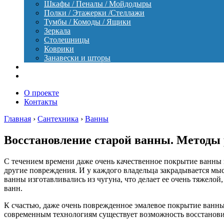
Шкафы / Пеналы / Мойдодыры
Полки / Этажерки /Стеллажи
Тумбы / Комоды / Ящики
Зеркала
Столешницы
Коврики
Занавески и шторы
Уход
Оборудование
О проекте
Контакты
Главная
›
Сантехника
›
Ванны
Восстановление старой ванны. Методы 
С течением времени даже очень качественное покрытие ванны 
другие повреждения. И у каждого владельца закрадывается мыс
ванны изготавливались из чугуна, что делает ее очень тяжело
ванн.
К счастью, даже очень поврежденное эмалевое покрытие ванны
современным технологиям существует возможность восстановит