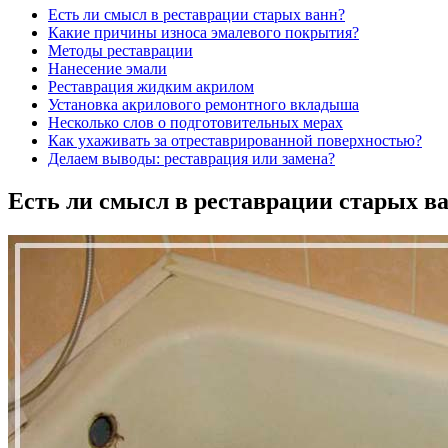
Есть ли смысл в реставрации старых ванн?
Какие причины износа эмалевого покрытия?
Методы реставрации
Нанесение эмали
Реставрация жидким акрилом
Установка акрилового ремонтного вкладыша
Несколько слов о подготовительных мерах
Как ухаживать за отреставрированной поверхностью?
Делаем выводы: реставрация или замена?
Есть ли смысл в реставрации старых в